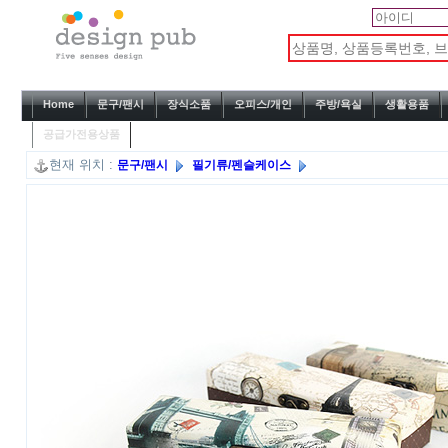
Home
문구/팬시
장식소품
오피스/개인
주방/욕실
생활용품
공급가전용상품
현재 위치 :
문구/팬시
필기류/펜슬케이스