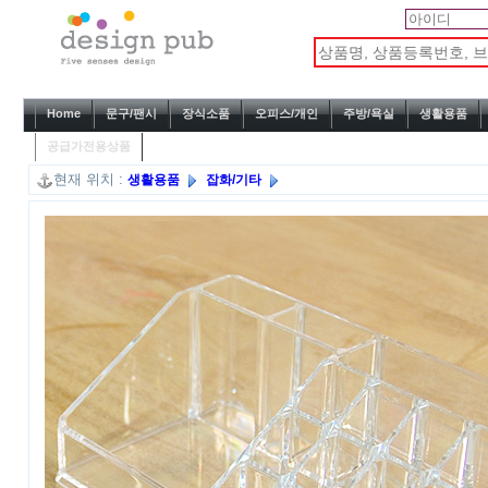
Home
문구/팬시
장식소품
오피스/개인
주방/욕실
생활용품
공급가전용상품
현재 위치 :
생활용품
잡화/기타