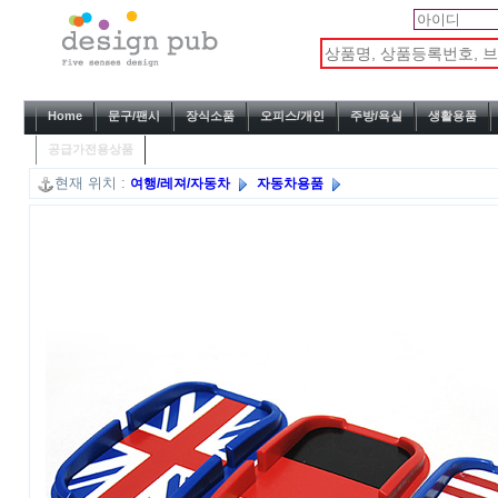
Home
문구/팬시
장식소품
오피스/개인
주방/욕실
생활용품
공급가전용상품
현재 위치 :
여행/레져/자동차
자동차용품