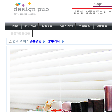
Home
문구/팬시
장식소품
오피스/개인
주방/욕실
생활용품
공급가전용상품
현재 위치 :
생활용품
잡화/기타