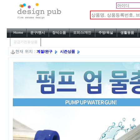
Home
문구/팬시
장식소품
오피스/개인
주방/욕실
생활용품
공급가전용상품
현재 위치 :
계절/완구
시즌상품