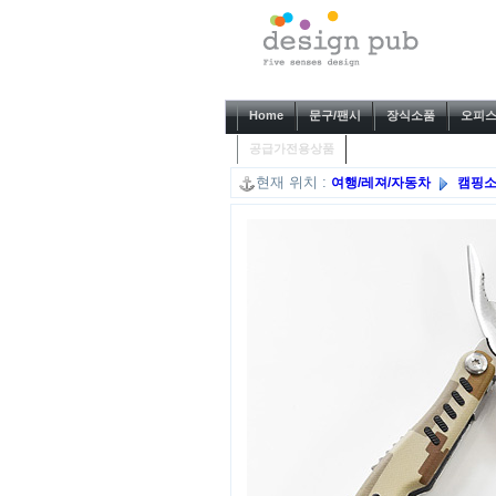
Home
문구/팬시
장식소품
오피스
공급가전용상품
현재 위치 :
여행/레져/자동차
캠핑