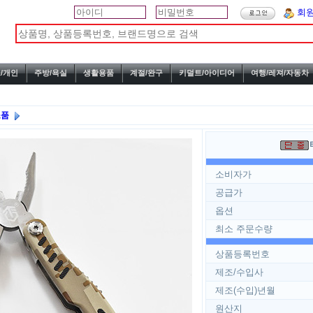
회
/개인
주방/욕실
생활용품
계절/완구
키덜트/아이디어
여행/레져/자동차
소품
소비자가
공급가
옵션
최소 주문수량
상품등록번호
제조/수입사
제조(수입)년월
원산지