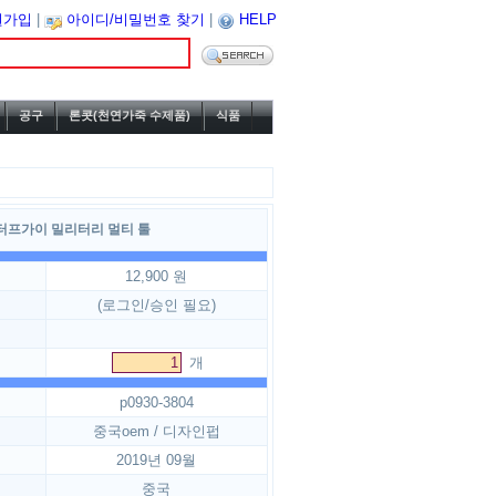
원가입
|
아이디/비밀번호 찾기
|
HELP
공구
론콧(천연가죽 수제품)
식품
터프가이 밀리터리 멀티 툴
12,900 원
(로그인/승인 필요)
개
p0930-3804
중국oem / 디자인펍
2019년 09월
중국