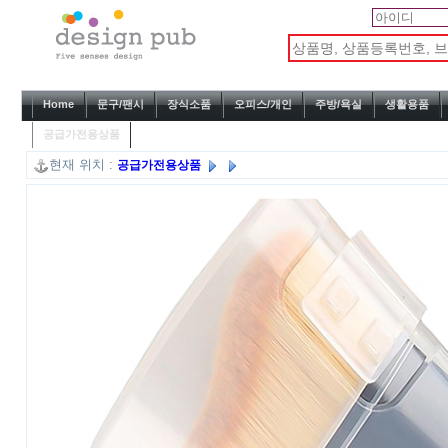
Home
문구/팬시
장식소품
오피스/개인
주방/욕실
생활용품
공급가전용상품
현재 위치 :
공급가전용상품