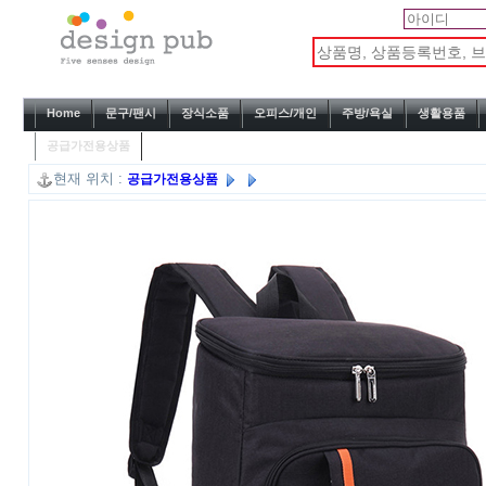
Home
문구/팬시
장식소품
오피스/개인
주방/욕실
생활용품
공급가전용상품
현재 위치 :
공급가전용상품