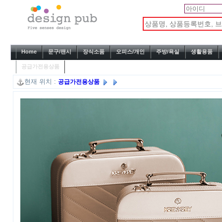
Home
문구/팬시
장식소품
오피스/개인
주방/욕실
생활용품
공급가전용상품
현재 위치 :
공급가전용상품