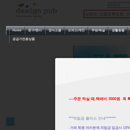
Home
문구/팬시
장식소품
오피스/개인
주방/욕실
생활용품
공급가전용상품
----주문 하실 때,택배비 3000원 
***적립금 플러스 안내*******
1
거래 회원 여러분께,적립금 입금시 10%