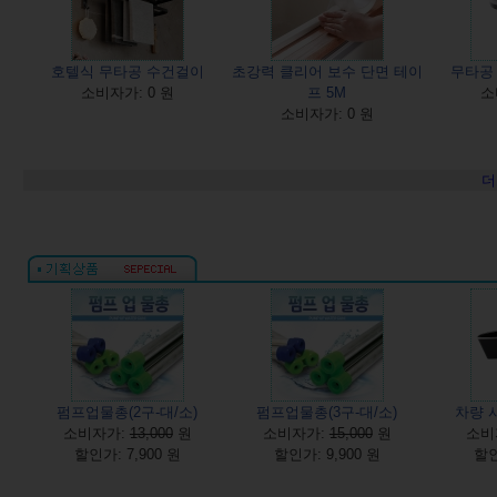
호텔식 무타공 수건걸이
초강력 클리어 보수 단면 테이
무타공
소비자가: 0 원
프 5M
소
소비자가: 0 원
더
펌프업물총(2구-대/소)
펌프업물총(3구-대/소)
차량 
소비자가:
13,000
원
소비자가:
15,000
원
소비
할인가: 7,900 원
할인가: 9,900 원
할인