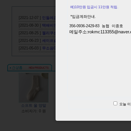
공지사항
예)10만원 입금시 11만원 적립.
*입금계좌안내.
[2021-12-07 ]
민들레감성무드등 입고
[2021-08-30 ]
택배비인상
356-0936-2429-83 농협 이종호
메일주소:rokmc113355@naver.
[2021-08-25 ]
젤리쿠션 자전거캡 입고
[2021-06-23 ]
세이프슬립에어배개재입고
[2021-05-03 ]
무소음GLOW아이언탁상알람시계 입고
오늘 이
소프트 울 양말
컴포트 핏 침낭 1800g
대용량 
소비자가: 0 원
소비자가: 0 원
소