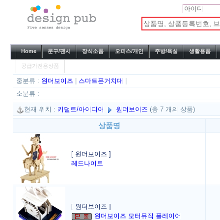
Home
문구/팬시
장식소품
오피스/개인
주방/욕실
생활용품
공급가전용상품
중분류 :
원더보이즈
|
스마트폰거치대
|
소분류 :
현재 위치 :
키덜트/아이디어
원더보이즈
(총 7 개의 상품)
상품명
[ 원더보이즈 ]
레드나이트
[ 원더보이즈 ]
원더보이즈 모터뮤직 플레이어