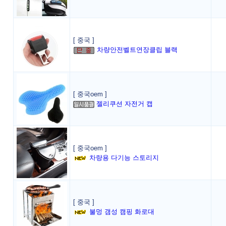
[ 중국 ]
차량안전벨트연장클립 블랙
[ 중국oem ]
젤리쿠션 자전거 캡
[ 중국oem ]
차량용 다기능 스토리지
[ 중국 ]
불멍 갬성 캠핑 화로대