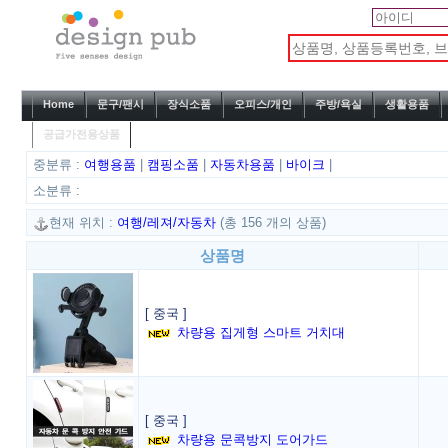
Home
문구/팬시
장식소품
오피스/개인
주방/욕실
생활용품
공급가전용상품
중분류 :
여행용품
|
캠핑소품
|
자동차용품
|
바이크
|
소분류 :
현재 위치 :
여행/레져/자동차
(총 156 개의 상품)
상품명
[ 중국 ]
차량용 집게형 스마트 거치대
[ 중국 ]
차량용 문콕방지 도어가드