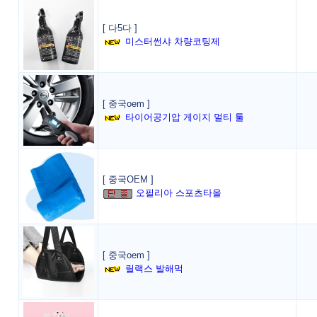
[ 다5다 ]
미스터썬샤 차량코팅제
[ 중국oem ]
타이어공기압 게이지 멀티 툴
[ 중국OEM ]
오필리아 스포츠타올
[ 중국oem ]
릴랙스 발해먹