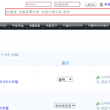
회
/개인
주방/욕실
생활용품
계절/완구
키덜트/아이디어
여행/레져/자동차
 5 개의 상품)
옵션
소비자가
쇠고리스트랩
공급가:
소비자가
스트랩
공급가: