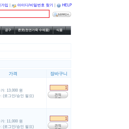
원가입
|
아이디/비밀번호 찾기
|
HELP
공구
론콧(천연가죽 수제품)
식품
가격
장바구니
: 13,000 원
견적
 (로그인/승인 필요)
요청
: 11,000 원
견적
 (로그인/승인 필요)