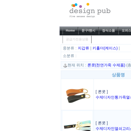
Home
문구/팬시
장식소품
오피스
공급가전용상품
중분류 :
지갑류
|
키홀더(케이스)
|
소분류 :
현재 위치 :
론콧(천연가죽 수제품)
(총
상품명
[ 론콧 ]
수제디자인통가죽열
[ 론콧 ]
수제디자인열쇠고리