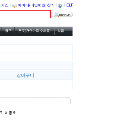
원가입
|
아이디/비밀번호 찾기
|
HELP
공구
론콧(천연가죽 수제품)
식품
장바구니
대표: 이종호