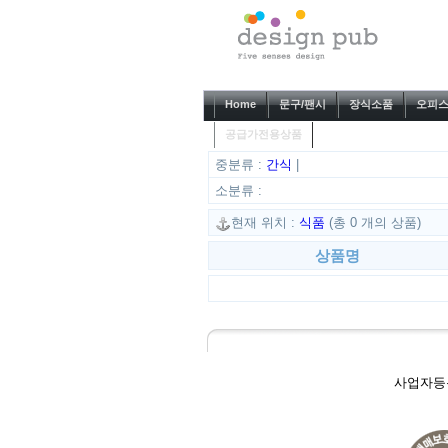
Home
문구/팬시
장식소품
오피스
공급가전용상품
중분류 :
간식
|
소분류 :
현재 위치 :
식품
(총 0 개의 상품)
상품명
사업자등