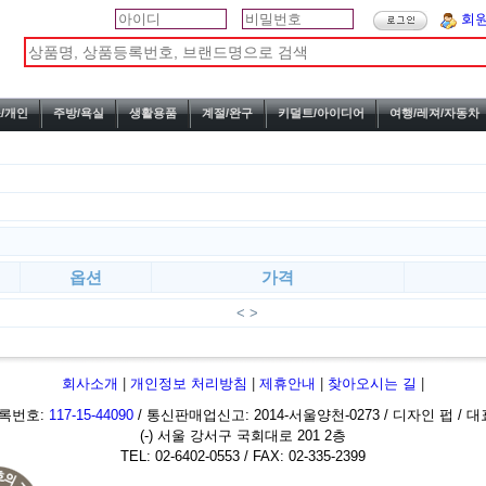
회
/개인
주방/욕실
생활용품
계절/완구
키덜트/아이디어
여행/레져/자동차
옵션
가격
< >
회사소개
|
개인정보 처리방침
|
제휴안내
|
찾아오시는 길
|
록번호:
117-15-44090
/ 통신판매업신고: 2014-서울양천-0273 / 디자인 펍 / 
(-) 서울 강서구 국회대로 201 2층
TEL: 02-6402-0553 / FAX: 02-335-2399