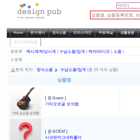
Home
문구/팬시
장식소품
오피스/개인
주방/욕실
생활용품
공급가전용상품
중분류 :
벽시계/탁상시계
|
수납소품/집게
|
액자/라디오
|
소품
|
소분류 :
현재 위치 :
장식소품
수납소품/집게
(총 10 개의 상품)
상품명
[ 중국oem ]
기타오르골 보석함
[ 중국OEM ]
시크릿마그네틱홀더