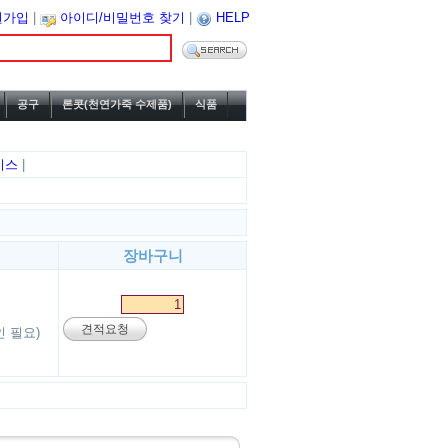
원가입
|
아이디/비밀번호 찾기
|
HELP
공구
론콧(천연가죽 수제품)
식품
이스
|
장바구니
견적요청
 필요)