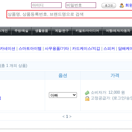
회
/개인
주방/욕실
생활용품
계절/완구
키덜트/아이디어
여행/레져/자동차
|
카네이션
|
스마트아이템
|
사무용품/기타
|
카드케이스/지갑
|
스피커
|
담배케
션
(총 1 개의 상품)
옵션
가격
소비자가: 12,000 원
컵
고정공급가: (로그인/승인
<
1
>