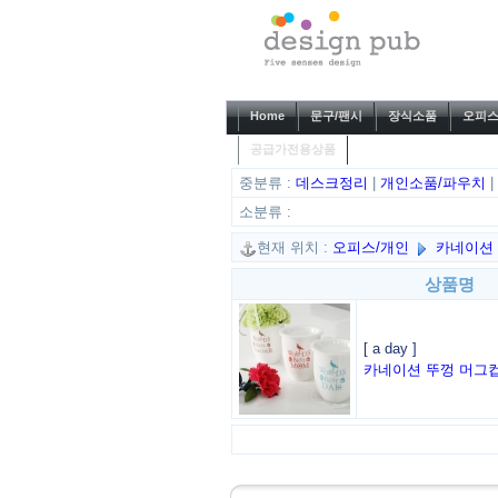
Home
문구/팬시
장식소품
오피스
공급가전용상품
중분류 :
데스크정리
|
개인소품/파우치
소분류 :
현재 위치 :
오피스/개인
카네이
상품명
[ a day ]
카네이션 뚜껑 머그