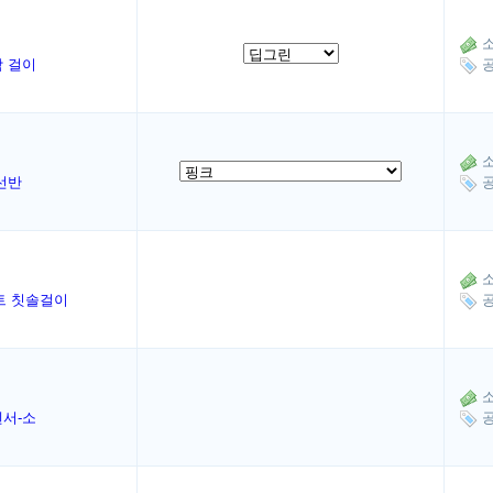
소
함 걸이
공
소
선반
공
소
트 칫솔걸이
공
소
펜서-소
공