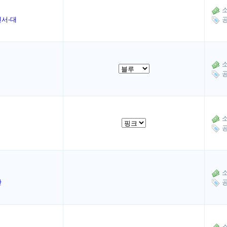
소
펜서-대
공
소
공
소
공
소
반
공
소