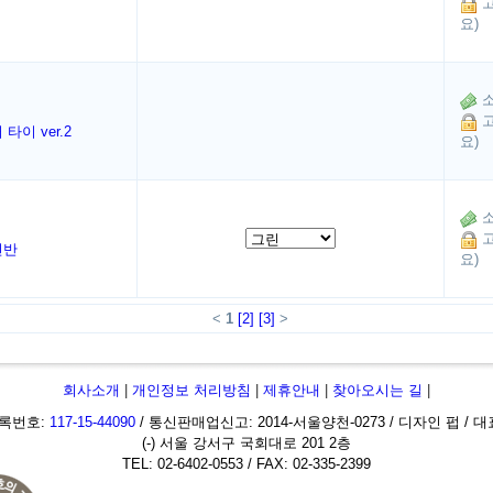
고
요)
소
고
이 ver.2
요)
소
고
선반
요)
<
1
[2]
[3]
>
회사소개
|
개인정보 처리방침
|
제휴안내
|
찾아오시는 길
|
록번호:
117-15-44090
/ 통신판매업신고: 2014-서울양천-0273 / 디자인 펍 / 
(-) 서울 강서구 국회대로 201 2층
TEL: 02-6402-0553 / FAX: 02-335-2399