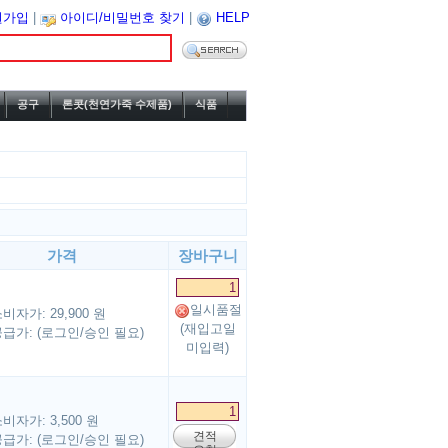
원가입
|
아이디/비밀번호 찾기
|
HELP
공구
론콧(천연가죽 수제품)
식품
가격
장바구니
일시품절
비자가: 29,900 원
(재입고일
급가: (로그인/승인 필요)
미입력)
비자가: 3,500 원
견적
급가: (로그인/승인 필요)