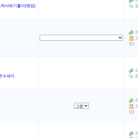
착샤워기홀더(랜덤)
공
소
고
요)
소
콘수세미
공
소
고
요)
소