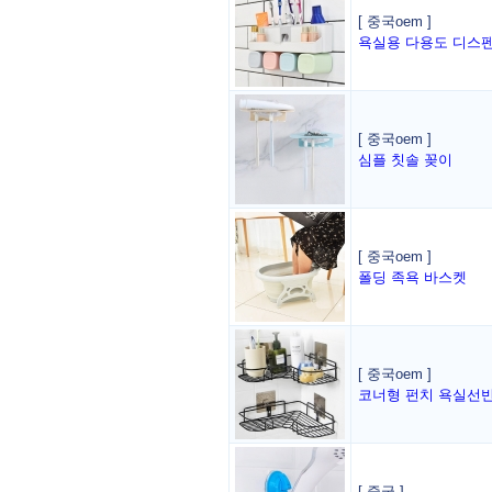
[ 중국oem ]
욕실용 다용도 디스
[ 중국oem ]
심플 칫솔 꽂이
[ 중국oem ]
폴딩 족욕 바스켓
[ 중국oem ]
코너형 펀치 욕실선
[ 중국 ]