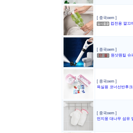
[ 중국oem ]
컵전용 깔끄
[ 중국oem ]
원샷원킬 슈
[ 중국oem ]
욕실용 코너선반후크
[ 중국oem ]
먼지웅 대나무 섬유