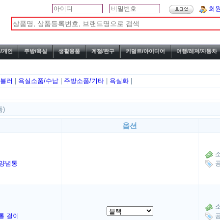
회
/개인
주방/욕실
생활용품
계절/완구
키덜트/아이디어
여행/레져/자동차
텀블러
|
욕실소품/수납
|
주방소품/기타
|
욕실화
|
품)
옵션
소
 양념통
공
소
롤 걸이
공