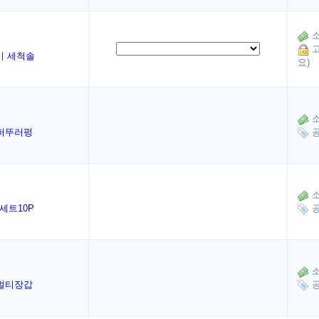
소
고
미 세척솔
요)
소
퍼뚜러펑
공
소
세트10P
공
소
 멀티장갑
공