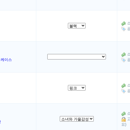
소
공
소
누케이스
공
소
공
소
고
함
요)