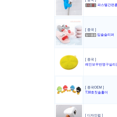
파스텔간편흡
[ 중국 ]
입술슬리퍼
[ 중국 ]
레인보우반영구실리
[ 중국OEM ]
T38호칫솔홀더
[ 디자인펍 ]