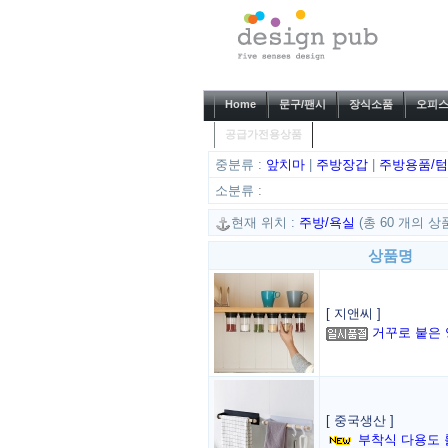
Home
문구/팬시
장식소품
오피스
공급가전용상품
중분류 :
앞치마
|
주방장갑
|
주방용품/
소분류 :
현재 위치 :
주방/욕실
(총 60 개의 상
상품명
[ 지앤씨 ]
거꾸로 붙은
[ 중국생산 ]
부착식 다용도 