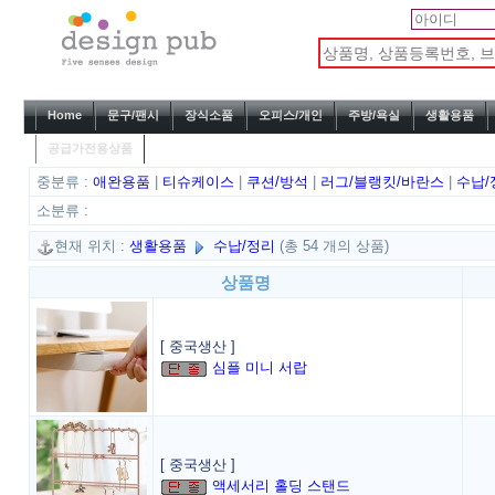
Home
문구/팬시
장식소품
오피스/개인
주방/욕실
생활용품
공급가전용상품
중분류 :
애완용품
|
티슈케이스
|
쿠션/방석
|
러그/블랭킷/바란스
|
수납
소분류 :
현재 위치 :
생활용품
수납/정리
(총 54 개의 상품)
상품명
[ 중국생산 ]
심플 미니 서랍
[ 중국생산 ]
액세서리 홀딩 스탠드