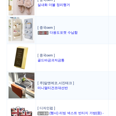
실내화 더블 정리행거
[ 중국oem ]
다용도포켓 수납함
[ 중국oem ]
골드바금괴저금통
[ 주)알엔에코,서진테크 ]
미니멀티건조대선반
[ 디자인펍 ]
(행사) 리빙 넥스트 빈티지 가방(중) -