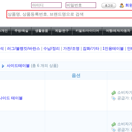
회
/개인
주방/욕실
생활용품
계절/완구
키덜트/아이디어
여행/레져/자동차
방석
|
러그/블랭킷/바란스
|
수납/정리
|
가전/조명
|
잡화/기타
|
1인용테이블
|
인
블
사이드테이블
(총 6 개의 상품)
옵션
소비자가: 
사이드 테이블
공급가: 
소비자가: 
공급가: 