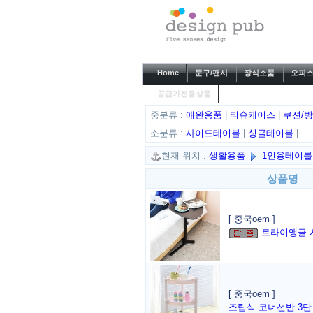
Home
문구/팬시
장식소품
오피스
공급가전용상품
중분류 :
애완용품
|
티슈케이스
|
쿠션/
소분류 :
사이드테이블
|
싱글테이블
|
현재 위치 :
생활용품
1인용테이
상품명
[ 중국oem ]
트라이앵글 
[ 중국oem ]
조립식 코너선반 3단