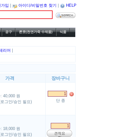
원가입
|
아이디/비밀번호 찾기
|
HELP
공구
론콧(천연가죽 수제품)
식품
테리어
|
가격
장바구니
40,000 원
단 종
(로그인/승인 필요)
18,000 원
견적요
(로그인/승인 필요)