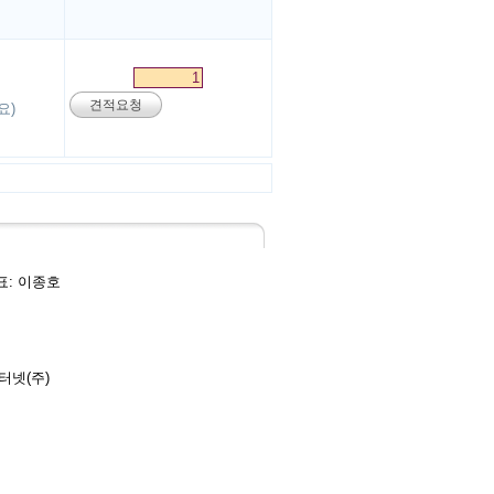
견적요청
요)
대표: 이종호
인터넷(주)