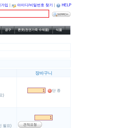
원가입
|
아이디/비밀번호 찾기
|
HELP
공구
론콧(천연가죽 수제품)
식품
장바구니
단 종
요)
견적요청
 필요)