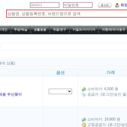
회
/개인
주방/욕실
생활용품
계절/완구
키덜트/아이디어
여행/레져/자동차
|
 개의 상품)
옵션
가격
소비자가: 6,500 원
대용 우산꽂이
공급가: (로그인/승인 필
소비자가: 19,800 원
고정공급가: (로그인/승인