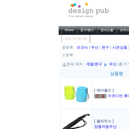
Home
문구/팬시
장식소품
오피스
공급가전용상품
중분류 :
피크닉
|
우산
|
완구
|
시즌상품
소분류 :
현재 위치 :
계절/완구
우산
(총 3
상품명
[ 재미월드 ]
아코디언 휴
[ 클라우스 ]
장총자동우산