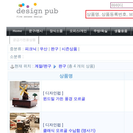
Home
문구/팬시
장식소품
오피스/개인
주방/욕실
생활용품
공급가전용상품
중분류 :
피크닉
|
우산
|
완구
|
시즌상품
|
소분류 :
현재 위치 :
계절/완구
완구
(총 4 개의 상품)
상품명
[ 디자인펍 ]
윈드밀 가든 풍경 오르골
[ 디자인펍 ]
클래식 오르골 수납함 (영사기)