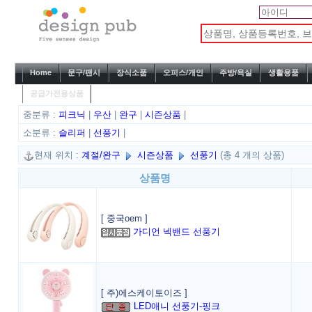
Home
문구/팬시
장식소품
오피스/개인
주방/욕실
생활용품
공급가전용상품
중분류 :
피크닉
|
우산
|
완구
|
시즌상품
|
소분류 :
슬리퍼
|
선풍기
|
현재 위치 :
계절/완구
시즌상품
선풍기
(총 4 개의 상품)
상품명
[ 중국oem ]
가디언 넥밴드 선풍기
[ 주)에스케이토이즈 ]
LED애니 선풍기-핑크